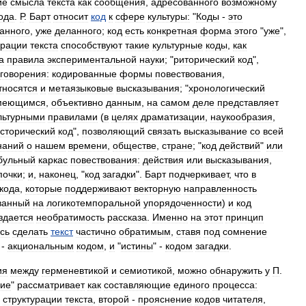
ие
смысла
текста
как
сообщения
,
адресованного
возможному
ода
.
Р
.
Барт
относит
код
к
сфере
культуры:
"
Коды
-
это
анного
,
уже
деланного
;
код
есть
конкретная
форма
этого
"
уже
",
урации
текста
способствуют
такие
культурные
коды
,
как
а
правила
экспериментальной
науки
; "
риторический
код
",
говорения:
кодированные
формы
повествования
,
тносятся
и
метаязыковые
высказывания
; "
хронологический
меющимся
,
объективно
данным
,
на
самом
деле
представляет
льтурными
правилами
(
в
целях
драматизации
,
наукообразия
,
сторический
код
",
позволяющий
связать
высказывание
со
всей
наний
о
нашем
времени
,
обществе
,
стране
; "
код
действий
"
или
бульный
каркас
повествования:
действия
или
высказывания
,
почки
;
и
,
наконец
, "
код
загадки
".
Барт
подчеркивает
,
что
в
кода
,
которые
поддерживают
векторную
направленность
ванный
на
логикотемпоральной
упорядоченности
)
и
код
здается
необратимость
рассказа
.
Именно
на
этот
принцип
сь
сделать
текст
частично
обратимым
,
ставя
под
сомнение
-
акциональным
кодом
,
и
"
истины
" -
кодом
загадки
.
ия
между
герменевтикой
и
семиотикой
,
можно
обнаружить
у
П
.
ие
"
рассматривает
как
составляющие
единого
процесса:
структурации
текста
,
второй
-
прояснение
кодов
читателя
,