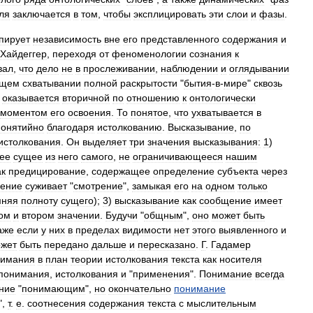
ля
заключается
в
том
,
чтобы
эксплицировать
эти
слои
и
фазы
.
пирует
независимость
вне
его
представленного
содержания
и
Хайдеггер
,
переходя
от
феноменологии
сознания
к
вал
,
что
дело
не
в
прослеживании
,
наблюдении
и
оглядывании
ющем
схватывании
полной
раскрытости
"
бытия
-
в
-
мире
"
сквозь
.
оказывается
вторичной
по
отношению
к
онтологически
моментом
его
освоения
.
То
понятое
,
что
ухватывается
в
понятийно
благодаря
истолкованию
.
Высказывание
,
по
истолкования
.
Он
выделяет
три
значения
высказывания:
1
)
ее
сущее
из
него
самого
,
не
ограничивающееся
нашим
ак
предицирование
,
содержащее
определение
субъекта
через
ение
суживает
"
смотрение
",
замыкая
его
на
одном
только
мняя
полноту
сущего
);
3
)
высказывание
как
сообщение
имеет
ом
и
втором
значении
.
Будучи
"
общным
",
оно
может
быть
аже
если
у
них
в
пределах
видимости
нет
этого
выявленного
и
жет
быть
передано
дальше
и
пересказано
.
Г
.
Гадамер
нимания
в
план
теории
истолкования
текста
как
носителя
понимания
,
истолкования
и
"
применения
".
Понимание
всегда
ние
"
понимающим
",
но
окончательно
понимание
",
т
.
е
.
соотнесения
содержания
текста
с
мыслительным