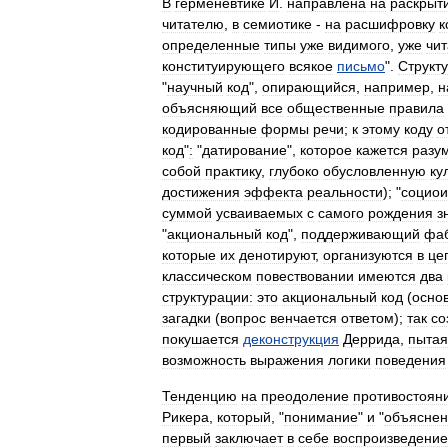
В
герменевтике
И
.
направлена
на
раскрыт
читателю
,
в
семиотике
-
на
расшифровку
к
определенные
типы
уже
видимого
,
уже
чит
конституирующего
всякое
письмо
".
Структ
"
научный
код
",
опирающийся
,
например
,
н
объясняющий
все
общественные
правила
кодированные
формы
речи
;
к
этому
коду
о
код
"
:
"
датирование
",
которое
кажется
разу
собой
практику
,
глубоко
обусловленную
ку
достижения
эффекта
реальности
); "
социои
суммой
усваиваемых
с
самого
рождения
з
"
акциональный
код
",
поддерживающий
фа
которые
их
денотируют
,
организуются
в
це
классическом
повествовании
имеются
два
структурации:
это
акциональный
код
(
осно
загадки
(
вопрос
венчается
ответом
);
так
со
покушается
деконструкция
Деррида
,
пытая
возможность
выражения
логики
поведения
Тенденцию
на
преодоление
противостоян
Рикера
,
который
, "
понимание
"
и
"
объяснен
первый
заключает
в
себе
воспроизведение