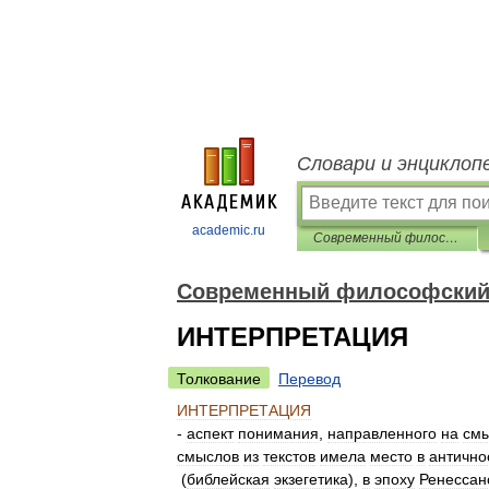
Словари и энциклоп
academic.ru
Современный философский словарь
Современный философский
ИНТЕРПРЕТАЦИЯ
Толкование
Перевод
ИНТЕРПРЕТАЦИЯ
-
аспект
понимания
,
направленного
на
см
смыслов
из
текстов
имела
место
в
антично
(
библейская
экзегетика
),
в
эпоху
Ренессан