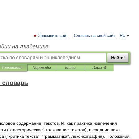
Запомнить сайт
Словарь на свой сайт
RU
едии на Академике
Найти!
Толкования
Переводы
Книги
Игры ⚽
 словарь
ысловое
содержание
текстов
.
И
.
как
практика
извлечения
сти
("
аллегорическое
"
толкование
текстов
),
в
средние
века
са
("
критика
текста
", "
грамматика
",
лексикография
).
Положения