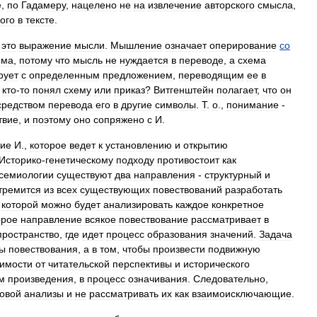
е
,
по
Гадамеру
,
нацелено
не
на
извлечение
авторского
смысла
,
ого
в
тексте
.
-
это
выражение
мысли
.
Мышление
означает
оперирование
со
ема
,
потому
что
мысль
не
нуждается
в
переводе
,
а
схема
рует
с
определенным
предложением
,
переводящим
ее
в
кто
-
то
понял
схему
или
приказ
?
Витгенштейн
полагает
,
что
он
средством
перевода
его
в
другие
символы
.
Т
.
о
.,
понимание
-
твие
,
и
поэтому
оно
сопряжено
с
И
.
ие
И
.,
которое
ведет
к
установлению
и
открытию
Историко
-
генетическому
подходу
противостоит
как
семиологии
существуют
два
направления
-
структурный
и
тремится
из
всех
существующих
повествований
разработать
которой
можно
будет
анализировать
каждое
конкретное
орое
направление
всякое
повествование
рассматривает
в
пространство
,
где
идет
процесс
образования
значений
.
Задача
ры
повествования
,
а
в
том
,
чтобы
произвести
подвижную
симости
от
читательской
перспективы
и
исторического
м
произведения
,
в
процесс
означивания
.
Следовательно
,
товой
анализы
и
не
рассматривать
их
как
взаимоисключающие
.