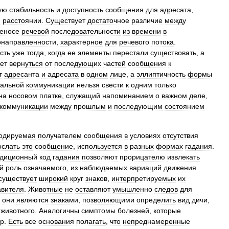
ую
стабильность
и
доступность
сообщения
для
адресата
,
и
расстоянии
.
Существует
достаточное
различие
между
еносе
речевой
последовательности
из
времени
в
онаправленности
,
характерное
для
речевого
потока
.
сть
уже
тогда
,
когда
ее
элементы
перестали
существовать
,
а
ет
вернуться
от
последующих
частей
сообщения
к
т
адресанта
и
адресата
в
одном
лице
,
а
эллиптичность
формы
нальной
коммуникации
нельзя
свести
к
одним
только
на
носовом
платке
,
служащий
напоминанием
о
важном
деле
,
коммуникации
между
прошлым
и
последующим
состоянием
одируемая
получателем
сообщения
в
условиях
отсутствия
ослать
это
сообщение
,
используется
в
разных
формах
гадания
.
адиционный
код
гадания
позволяют
прорицателю
извлекать
й
роль
означаемого
,
из
наблюдаемых
вариаций
движения
существует
широкий
круг
знаков
,
интерпретируемых
их
авителя
.
Животные
не
оставляют
умышленно
следов
для
они
являются
знаками
,
позволяющими
определить
вид
дичи
,
животного
.
Аналогичны
симптомы
болезней
,
которые
ер
.
Есть
все
основания
полагать
,
что
непреднамеренные