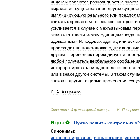
индексы
являются
разновидностью
знаков
выражения
существования
других
сущност
имплицирующую
реального
или
предпола
считать
адресантом
тех
знаков
,
которые
ин
усиливается
в
случае
с
межъязыковым
пе
эквивалентности
между
единицами
кода
,
н
адекватными
И
.
кодовых
единиц
или
целы
происходит
не
подстановка
одних
кодовых
другим
.
Переводчик
перекодирует
и
перед
любой
получатель
вербального
сообщени
интерпретировать
ни
одного
языкового
яв
или
в
знаки
другой
системы
.
В
таком
случа
знаков
в
другие
,
с
целью
прояснения
суще
С
.
А
.
Азаренко
Современный
философский
словарь
. —
М
.
:
Панпринт
Игры ⚽
Нужно решить контрольную?
Синонимы
:
интерпретирование
,
истолкование
,
истолк