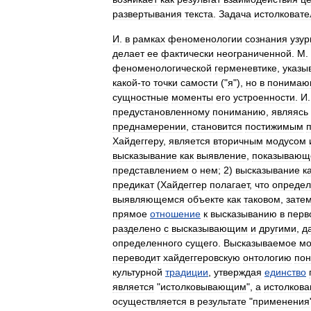
развертывания
текста
.
Задача
истолковате
И
.
в
рамках
феноменологии
сознания
узур
делает
ее
фактически
неограниченной
.
М
.
феноменологической
герменевтике
,
указы
какой
-
то
точки
самости
("
я
"),
но
в
понима
сущностные
моменты
его
устроенности
.
И
предустановленному
пониманию
,
являясь
преднамерении
,
становится
постижимым
Хайдеггеру
,
является
вторичным
модусом
высказывание
как
выявление
,
показывающ
представлением
о
нем
;
2
)
высказывание
к
предикат
(
Хайдеггер
полагает
,
что
определ
выявляющемся
объекте
как
таковом
,
зате
прямое
отношение
к
высказыванию
в
перв
разделено
с
высказывающим
и
другими
,
д
определенного
сущего
.
Высказываемое
мо
переводит
хайдеггеровскую
онтологию
по
культурной
традиции
,
утверждая
единство
является
"
истолковывающим
",
а
истолкова
осуществляется
в
результате
"
применения