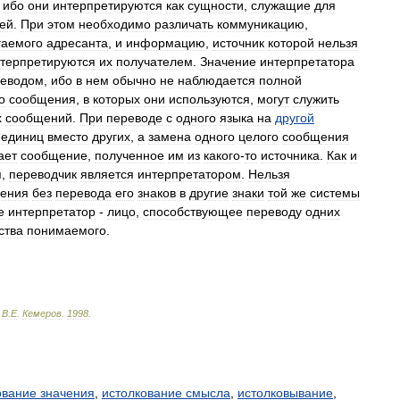
,
ибо
они
интерпретируются
как
сущности
,
служащие
для
ей
.
При
этом
необходимо
различать
коммуникацию
,
гаемого
адресанта
,
и
информацию
,
источник
которой
нельзя
терпретируются
их
получателем
.
Значение
интерпретатора
реводом
,
ибо
в
нем
обычно
не
наблюдается
полной
о
сообщения
,
в
которых
они
используются
,
могут
служить
х
сообщений
.
При
переводе
с
одного
языка
на
другой
единиц
вместо
других
,
а
замена
одного
целого
сообщения
ает
сообщение
,
полученное
им
из
какого
-
то
источника
.
Как
и
я
,
переводчик
является
интерпретатором
.
Нельзя
ления
без
перевода
его
знаков
в
другие
знаки
той
же
системы
е
интерпретатор
-
лицо
,
способствующее
переводу
одних
ства
понимаемого
.
.
В
.
Е
.
Кемеров
.
1998
.
ование значения
,
истолкование смысла
,
истолковывание
,