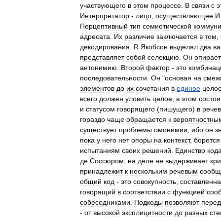
участвующего
в
этом
процессе
.
В
связи
с
э
Интерпретатор
-
лицо
,
осуществляющее
И
Перцептивный
тип
семиотической
коммуни
адресата
.
Их
различие
заключается
в
том
,
декодирования
.
R
Якобсон
выделял
два
в
представляет
собой
селекцию
.
Он
опирает
антонимию
.
Второй
фактор
-
это
комбинац
последовательности
.
Он
"
основан
на
смеж
элементов
до
их
сочетания
в
единое
цело
всего
должен
уловить
целое
;
в
этом
состои
и
статусом
говорящего
(
пишущего
)
в
рече
гораздо
чаще
обращается
к
вероятностны
существует
проблемы
омонимии
,
ибо
он
з
пока
у
него
нет
опоры
на
контекст
,
борется
испытаниям
своих
решений
.
Единство
код
де
Соссюром
,
на
деле
не
выдерживает
кри
принадлежит
к
нескольким
речевым
сообщ
общий
код
-
это
совокупность
,
составленн
говорящий
в
соответствии
с
функцией
соо
собеседниками
.
Подкоды
позволяют
перед
-
от
высокой
эксплицитности
до
разных
сте