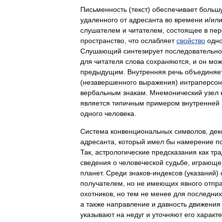
Письменность
(
текст
)
обеспечивает
больш
удаленного
от
адресанта
во
времени
и
/
ил
слушателем
и
читателем
,
состоящее
в
пер
пространство
,
что
ослабляет
свойство
одн
Слушающий
синтезирует
последовательно
для
читателя
слова
сохраняются
,
и
он
мож
предыдущим
.
Внутренняя
речь
объединяе
(
незавершенного
выражения
)
интраперсо
вербальным
знакам
.
Мнемонический
узел
является
типичным
примером
внутренней
одного
человека
.
Система
конвенциональных
символов
,
дек
адресанта
,
который
имел
бы
намерение
п
Так
,
астрологические
предсказания
как
тр
сведения
о
человеческой
судьбе
,
играюще
планет
.
Среди
знаков
-
индексов
(
указаний
)
получателем
,
но
не
имеющих
явного
отпр
охотников
,
но
тем
не
менее
для
последних
а
также
направление
и
давность
движения
указывают
на
недуг
и
уточняют
его
характ