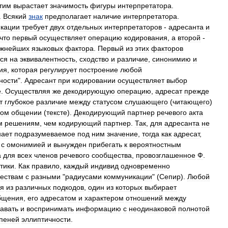
тим
вырастает
значимость
фигуры
интерпретатора
.
.
Всякий
знак
предполагает
наличие
интерпретатора
.
кации
требует
двух
отдельных
интерпретаторов
-
адресанта
и
что
первый
осуществляет
операцию
кодирования
,
а
второй
-
ажнейших
языковых
фактора
.
Первый
из
этих
факторов
ся
на
эквивалентность
,
сходство
и
различие
,
синонимию
и
ия
,
которая
регулирует
построение
любой
ности
".
Адресант
при
кодировании
осуществляет
выбор
е
.
Осуществляя
же
декодирующую
операцию
,
адресат
прежде
т
глубокое
различие
между
статусом
слушающего
(
читающего
)
вом
общении
(
тексте
).
Декодирующий
партнер
речевого
акта
м
решениям
,
чем
кодирующий
партнер
.
Так
,
для
адресанта
не
нает
подразумеваемое
под
ним
значение
,
тогда
как
адресат
,
с
омонимией
и
вынужден
прибегать
к
вероятностным
а
для
всех
членов
речевого
сообщества
,
провозглашенное
Ф
.
тики
.
Как
правило
,
каждый
индивид
одновременно
ествам
с
разными
"
радиусами
коммуникации
" (
Сепир
).
Любой
ая
из
различных
подкодов
,
один
из
которых
выбирает
бщения
,
его
адресатом
и
характером
отношений
между
авать
и
воспринимать
информацию
с
неодинаковой
полнотой
пеней
эллиптичности
.