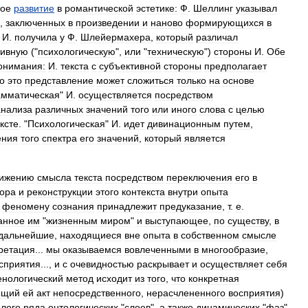
кое
развитие
в
романтической
эстетике:
Ф
.
Шеллинг
указывал
,
заключенных
в
произведении
и
наново
формирующихся
в
И
.
получила
у
Ф
.
Шлейермахера
,
который
различал
тивную
("
психологическую
",
или
"
техническую
")
стороны
И
.
Обе
онимания:
И
.
текста
с
субъективной
стороны
предполагает
о
это
представление
может
сложиться
только
на
основе
амматическая
"
И
.
осуществляется
посредством
анализа
различных
значений
того
или
иного
слова
с
целью
ксте
. "
Психологическая
"
И
.
идет
дивинационным
путем
,
ения
того
спектра
его
значений
,
который
является
тижению
смысла
текста
посредством
переключения
его
в
тора
и
реконструкции
этого
контекста
внутри
опыта
феномену
сознания
принадлежит
предуказание
,
т
.
е
.
анное
им
"
жизненным
миром
"
и
выступающее
,
по
существу
,
в
дальнейшие
,
находящиеся
вне
опыта
в
собственном
смысле
ретация
...
мы
оказываемся
вовлеченными
в
многообразие
,
сприятия
...,
и
с
очевидностью
раскрывает
и
осуществляет
себя
нологический
метод
исходит
из
того
,
что
конкретная
ющий
ей
акт
непосредственного
,
нерасчлененного
восприятия
)
лого
ряда
онтологических
"
слоев
",
а
также
динамических
"
фаз
"