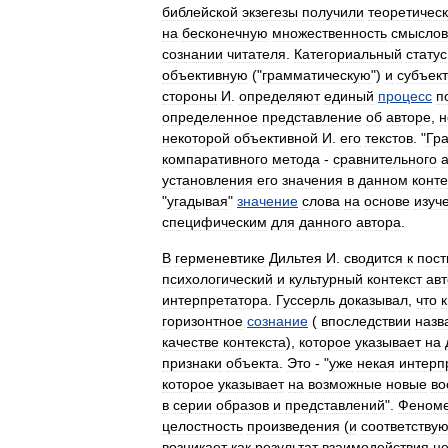
библейской
экзегезы
получили
теоретичес
на
бесконечную
множественность
смыслов
сознании
читателя
.
Категориальный
статус
объективную
("
грамматическую
")
и
субъек
стороны
И
.
определяют
единый
процесс
п
определенное
представление
об
авторе
,
н
некоторой
объективной
И
.
его
текстов
. "
Гр
компаративного
метода
-
сравнительного
установления
его
значения
в
данном
конте
"
угадывая
"
значение
слова
на
основе
изуч
специфическим
для
данного
автора
.
В
герменевтике
Дильтея
И
.
сводится
к
пос
психологический
и
культурный
контекст
ав
интерпретатора
.
Гуссерль
доказывал
,
что
к
горизонтное
сознание
(
впоследствии
назв
качестве
контекста
),
которое
указывает
на
признаки
объекта
.
Это
- "
уже
некая
интерп
которое
указывает
на
возможные
новые
во
в
серии
образов
и
представлений
".
Феноме
целостность
произведения
(
и
соответству
возникает
как
результат
взаимодействия
це