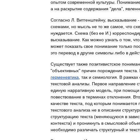
опытом
современной
культуры
.
Понимани
а
на
раскрытие
содержания
"
дела
",
явленн
Согласно
Л
.
Витгенштейну
,
высказывание
схемами
,
но
мысль
не
то
же
самое
,
что
сх
нуждается
.
Схема
(
без
ее
И
.)
корреспонди
высказывание
.
Как
можно
узнать
о
том
,
что
может
показать
свое
понимание
только
по
это
перевод
в
другие
символы
либо
в
дейс
Существует
также
позитивистское
пониман
"
объективных
"
причин
порождения
текста
.
герменевтика
,
так
и
семиология
.
В
рамках
текстовой
анализы
.
Первое
направление
с
единую
нарративную
модель
,
при
помощи
повествование
в
терминах
отклонения
.
Вт
качестве
текста
,
под
которым
понимается
текстового
анализа
не
в
описании
структу
структурацию
текста
(
меняющуюся
в
зави
контекста
)
и
проникнуть
в
смысловой
объе
необходимо
различать
структурный
и
текс